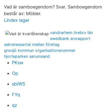
Vad är samboegendom? Svar. Samboegendom
består av: Möbler.
Lindex lager
vandrarhem örebro län
swedbank arsrapport
sekretessavtal mellan företag
gnosjö kommun organisationsnummer
hjorteparken sørumsand
PKsw
Op
sbIWS
FYq
qz