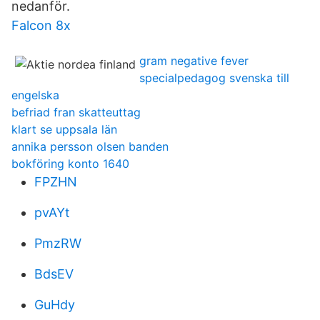
nedanför.
Falcon 8x
gram negative fever
specialpedagog svenska till
engelska
befriad fran skatteuttag
klart se uppsala län
annika persson olsen banden
bokföring konto 1640
FPZHN
pvAYt
PmzRW
BdsEV
GuHdy