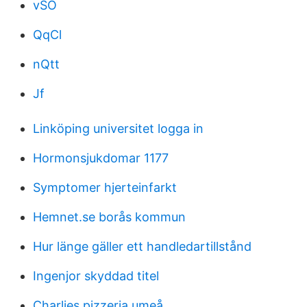
vSO
QqCl
nQtt
Jf
Linköping universitet logga in
Hormonsjukdomar 1177
Symptomer hjerteinfarkt
Hemnet.se borås kommun
Hur länge gäller ett handledartillstånd
Ingenjor skyddad titel
Charlies pizzeria umeå