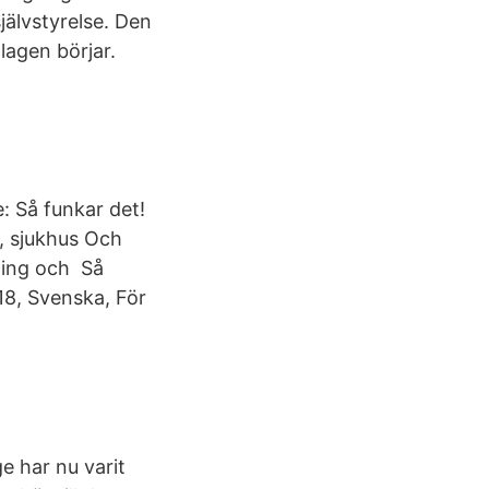
älvstyrelse. Den
lagen börjar.
: Så funkar det!
r, sjukhus Och
sning och Så
18, Svenska, För
O
ge har nu varit