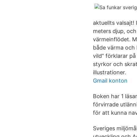
aktuellts valsaj
meters djup, och
värmeinflödet. M
både värma och k
vild” förklarar p
styrkor och skrat
illustrationer.
Gmail konton
Boken har 1 läsar
förvirrade utlänn
för att kunna nav
Sveriges miljömål
utveckling och A