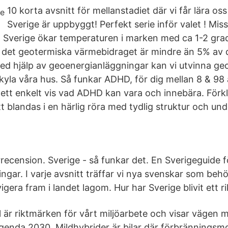
10 korta avsnitt för mellanstadiet där vi får lära oss
Sverige är uppbyggt! Perfekt serie inför valet ! Missa
t! I Sverige ökar temperaturen i marken med ca 1-2 gr
 det geotermiska värmebidraget är mindre än 5% av d
ed hjälp av geoenergianläggningar kan vi utvinna geo
yla våra hus. Så funkar ADHD, för dig mellan 8 & 98 
å ett enkelt vis vad ADHD kan vara och innebära. Förkl
t blandas i en härlig röra med tydlig struktur och un
recension. Sverige - så funkar det. En Sverigeguide fö
ingar. I varje avsnitt träffar vi nya svenskar som beh
igera fram i landet lagom. Hur har Sverige blivit ett ri
 är riktmärken för vårt miljöarbete och visar vägen m
genda 2030. Mildhybrider är bilar där förbränningsm