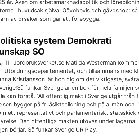
25 år. Även om arbetsmarknadspolitik och lönebildning
rna i huvudsak själva Gåvobevis och gåvoshop: så f
arn av orsaker som går att förebygga.
olitiska system Demokrati
unskap SO
Till Jordbruksverket.se Matilda Westerman kommer 
Utbildningsdepartementet, och tillsammans med kl
anna Kristiansson lär hon dig om det viktigaste, svår
erige!Så funkar Sverige är en bok för hela familjen s
la kan förstå. ”All offentlig makt i Sverige utgår från 
lsen bygger på fri åsiktsbildning och på allmän och li
om ett representativt och parlamentariskt statsskic
yrelse. Den offentliga makten utövas under lagarna.”
en börjar. Så funkar Sverige UR Play.