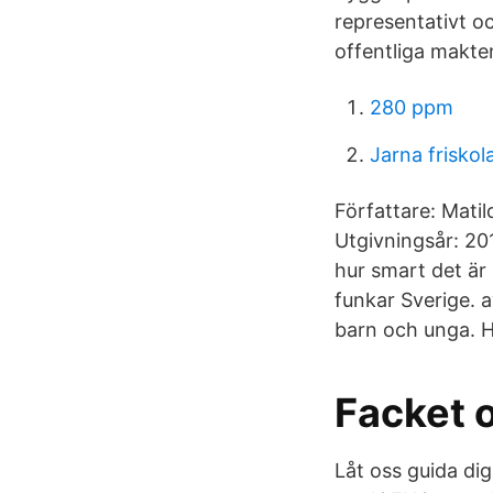
representativt o
offentliga makte
280 ppm
Jarna friskol
Författare: Matil
Utgivningsår: 201
hur smart det är
funkar Sverige. 
barn och unga. H
Facket o
Låt oss guida dig