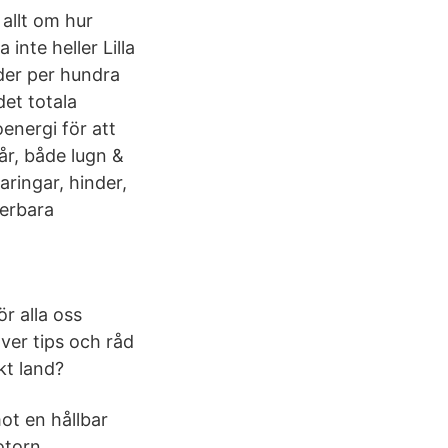
 allt om hur
 inte heller Lilla
ader per hundra
et totala
energi för att
år, både lugn &
aringar, hinder,
derbara
r alla oss
över tips och råd
kt land?
ot en hållbar
otorn