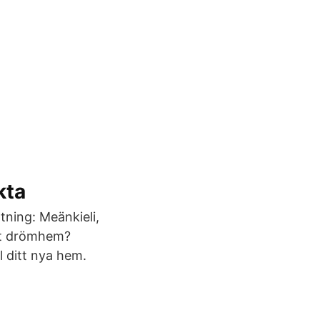
kta
tning: Meänkieli,
rat drömhem?
l ditt nya hem.