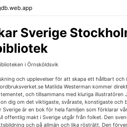
ugdb.web.app
kar Sverige Stockho
ibliotek
iblioteken i Örnsköldsvik
skning och upplevelser för att skapa ett hållbart och 
 Jordbruksverket.se Matilda Westerman kommer direkt
tementet, och tillsammans med kluriga illustratören
 hon dig om det viktigaste, svåraste, konstigaste och
 Sverige är en bok för hela familjen som förklarar vå
”All offentlig makt i Sverige utgår från folket. Den sve
ktsbildning och på allmän och lika rösträtt. Den förv