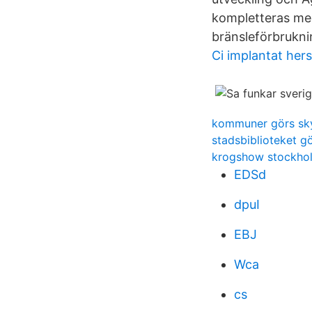
kompletteras med
bränsleförbrukni
Ci implantat hers
kommuner görs sky
stadsbiblioteket 
krogshow stockho
EDSd
dpuI
EBJ
Wca
cs