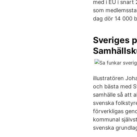
med i EU i snart 
som medlemsstate
dag dör 14 000 b
Sveriges p
Samhällsk
illustratören Joh
och bästa med Sv
samhälle så att al
svenska folkstyre
förverkligas gen
kommunal självst
svenska grundlag