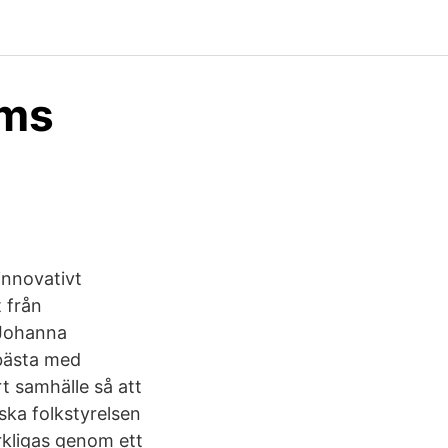
lms
innovativt
 från
 Johanna
 bästa med
rt samhälle så att
nska folkstyrelsen
erkligas genom ett