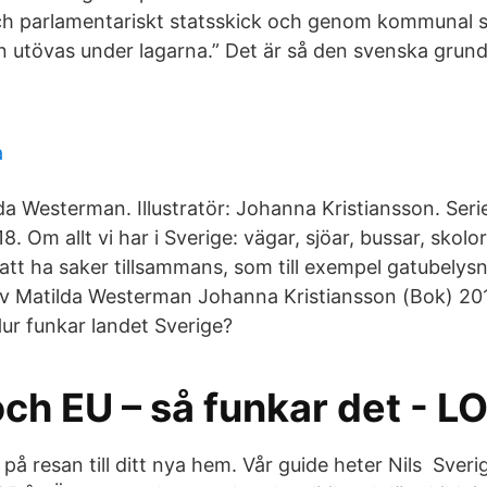
ch parlamentariskt statsskick och genom kommunal sj
n utövas under lagarna.” Det är så den svenska grund
a
da Westerman. Illustratör: Johanna Kristiansson. Serie
8. Om allt vi har i Sverige: vägar, sjöar, bussar, skolo
 att ha saker tillsammans, som till exempel gatubely
av Matilda Westerman Johanna Kristiansson (Bok) 20
ur funkar landet Sverige?
ch EU – så funkar det - L
 på resan till ditt nya hem. Vår guide heter Nils Sveri