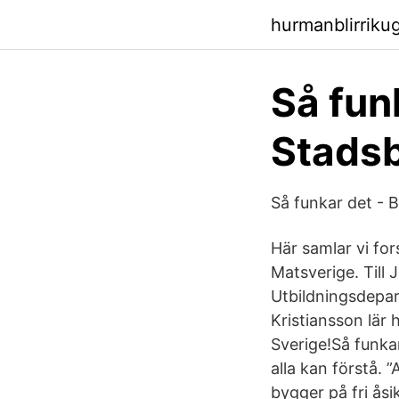
hurmanblirrik
Så fun
Stadsb
Så funkar det - B
Här samlar vi for
Matsverige. Till
Utbildningsdepar
Kristiansson lär
Sverige!Så funkar
alla kan förstå. 
bygger på fri åsi