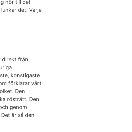
 hör till det
unkar det. Varje
direkt från
uriga
aste, konstigaste
om förklarar vårt
folket. Den
ka rösträtt. Den
k och genom
 Det är så den