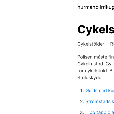
hurmanblirrik
Cykels
Cykelstölder! - 
Polisen måste fin
Cykeln stod Cyke
för cykelstöld. B
Stöldskydd.
Guldsmed ku
Strömstads
Tipp tapp ola