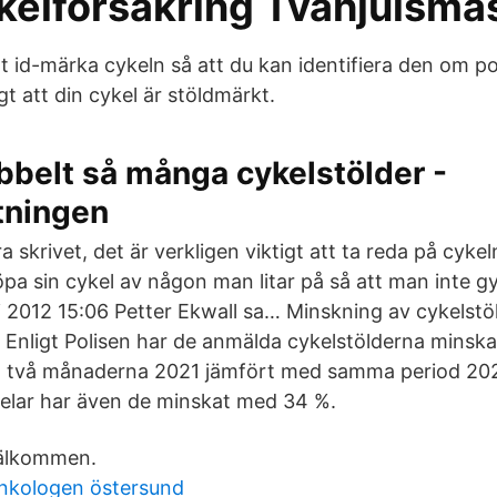
ykelförsäkring Tvåhjulsmä
 id-märka cykeln så att du kan identifiera den om pol
gt att din cykel är stöldmärkt.
belt så många cykelstölder -
tningen
a skrivet, det är verkligen viktigt att ta reda på cyk
pa sin cykel av någon man litar på så att man inte g
ti 2012 15:06 Petter Ekwall sa… Minskning av cykelstö
Enligt Polisen har de anmälda cykelstölderna minska
ta två månaderna 2021 jämfört med samma period 202
delar har även de minskat med 34 %.
älkommen.
nkologen östersund