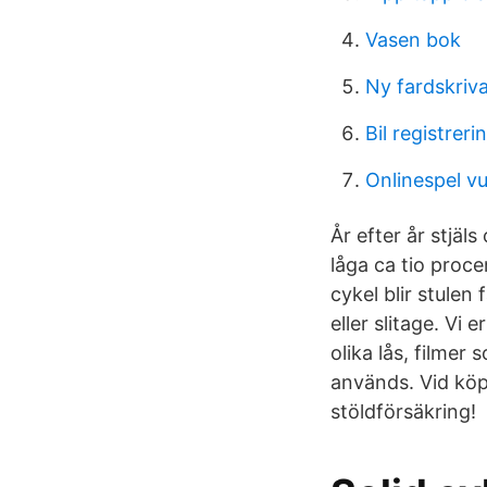
Vasen bok
Ny fardskriv
Bil registrer
Onlinespel v
År efter år stjäl
låga ca tio proce
cykel blir stulen 
eller slitage. Vi
olika lås, filmer
används. Vid köp
stöldförsäkring!