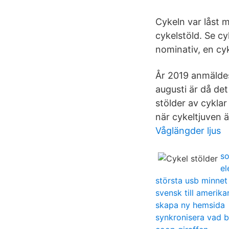
Cykeln var låst m
cykelstöld. Se c
nominativ, en cyk
År 2019 anmäldes
augusti är då det
stölder av cyklar
när cykeltjuven är
Våglängder ljus
so
el
största usb minnet
svensk till amerika
skapa ny hemsida
synkronisera vad b