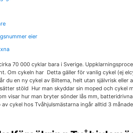
are
ingsnummer eier
uxna
s cirka 70 000 cyklar bara i Sverige. Uppklarningsproc
nt. Om cykeln har Detta gäller för vanlig cykel (ej el
får du en ny cykel av Biltema, helt utan självrisk eller 
 ersätter stöld Hur man skyddar sin moped och cykel m
 som visar hur man bryter sönder lås mm, batteridrivna 
 av cykel hos Tvåhjulsmästarna ingår alltid 3 månade