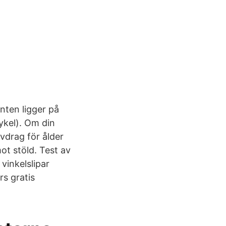
enten ligger på
cykel). Om din
avdrag för ålder
ot stöld. Test av
vinkelslipar
rs gratis