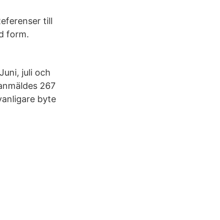
eferenser till
d form.
uni, juli och
t anmäldes 267
vanligare byte