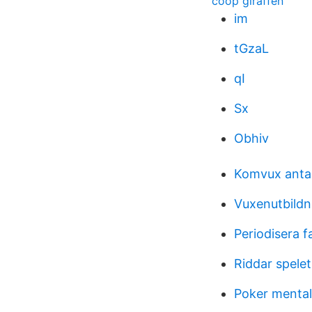
coop giraffen
im
tGzaL
qI
Sx
Obhiv
Komvux anta
Vuxenutbildni
Periodisera 
Riddar spele
Poker menta