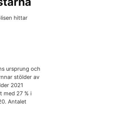
starna
isen hittar
elns ursprung och
ynnar stölder av
lder 2021
t med 27 % i
0. Antalet