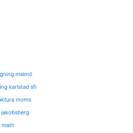
gning malmö
ng karlstad sfi
faktura moms
t jakobsberg
l math