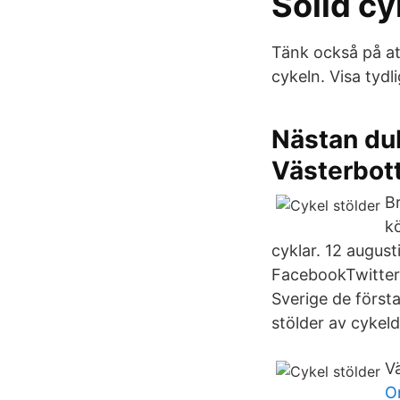
Solid c
Tänk också på att
cykeln. Visa tydli
Nästan dub
Västerbot
Br
kö
cyklar. 12 augus
FacebookTwitter 
Sverige de förs
stölder av cykel
V
O