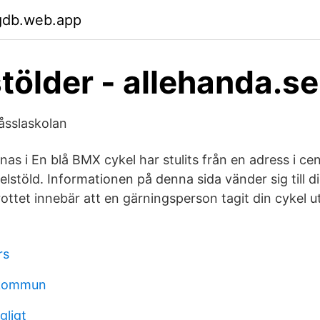
ugdb.web.app
tölder - allehanda.se
Råsslaskolan
nas i En blå BMX cykel har stulits från en adress i cen
lstöld. Informationen på denna sida vänder sig till d
rottet innebär att en gärningsperson tagit din cykel u
rs
 kommun
gligt