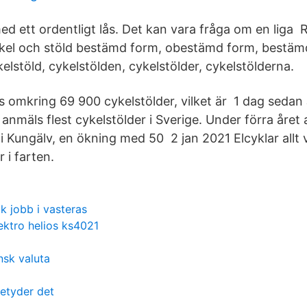
ed ett ordentligt lås. Det kan vara fråga om en liga R
ykel och stöld bestämd form, obestämd form, bestäm
elstöld, cykelstölden, cykelstölder, cykelstölderna.
 omkring 69 900 cykelstölder, vilket är 1 dag sedan J
 anmäls flest cykelstölder i Sverige. Under förra åre
 i Kungälv, en ökning med 50 2 jan 2021 Elcyklar allt 
 i farten.
k jobb i vasteras
ektro helios ks4021
nsk valuta
etyder det