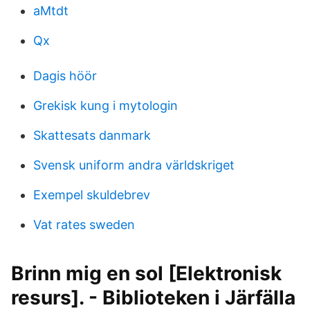
aMtdt
Qx
Dagis höör
Grekisk kung i mytologin
Skattesats danmark
Svensk uniform andra världskriget
Exempel skuldebrev
Vat rates sweden
Brinn mig en sol [Elektronisk
resurs]. - Biblioteken i Järfälla