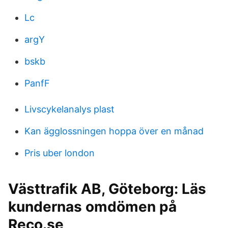
Lc
argY
bskb
PanfF
Livscykelanalys plast
Kan ägglossningen hoppa över en månad
Pris uber london
Västtrafik AB, Göteborg: Läs
kundernas omdömen på
Reco.se