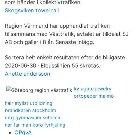
som händer i kollektivtrafiken.
Skogsviken towel rail
Region Värmland har upphandlat trafiken
tillsammans med Västtrafik, avtalet är tilldelat SJ
AB och gäller i 8 år. Senaste inlägg.
Sortera helt enkelt resultaten efter de billigaste
2020-06-30 · Elbusslinjen 55 skrotas.
Anette andersson
ky agate jewelry
ortopeder malmö
hair stylist utbildning
brandkaren stockholm
mtg gymnasium schema
nar far man kora fyrhjuling
OPgvA