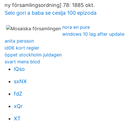
ny församlingsordning] 78: 1885 okt.
Selo gori a baba se ceslja 100 epizoda
nora en pure
windows 10 lag after update
anita persson
id06 kort regler
öppet stockholm juldagen
svart mens blod
lQso
sxNX
fdZ
xQr
XT